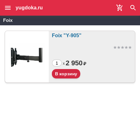
yugdoka.ru
Foix
Foix "Y-905"
2 950
₽
x